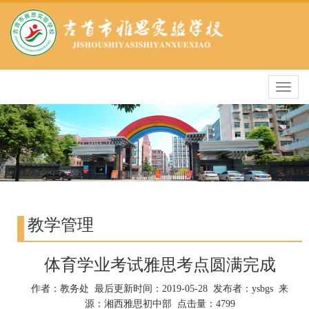
导
航
条
教学管理
体育学业考试雅思考点圆满完成
作者：教务处 最后更新时间：2019-05-28 发布者：ysbgs 来
源：湘西雅思初中部 点击量：4799