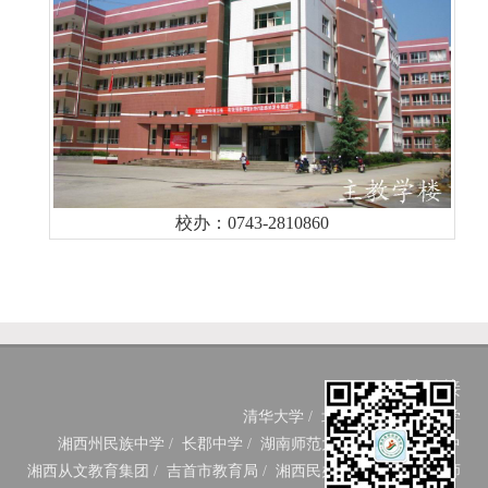
校办：0743-2810860
友情链接
清华大学
/
北京大学
/
中南大学
湘西州民族中学
/
长郡中学
/
湖南师范大学附中
/
长沙一中
湘西从文教育集团
/
吉首市教育局
/
湘西民办教育网
/
湘西教师