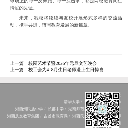
球场上的每一次奔跑、每一次击掌，都是两校教育同仁
情谊的见证。
未来，我校将继续与友校开展形式多样的交流活
动，携手共进，谱写教育发展的新篇章。
上一篇：校园艺术节暨2026年元旦文艺晚会
上一篇：校工会为4–8月生日老师送上生日惊喜
友情链接
清华大学
/
北京大学
/
中南大学
湘西州民族中学
/
长郡中学
/
湖南师范大学附中
/
长沙一中
湘西从文教育集团
/
吉首市教育局
/
湘西民办教育网
/
湘西教师
网