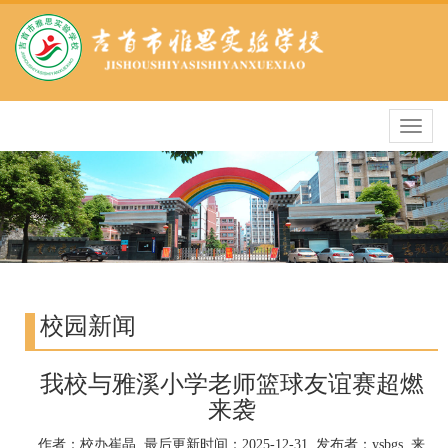
导
航
条
校园新闻
我校与雅溪小学老师篮球友谊赛超燃
来袭
作者：校办崔晶 最后更新时间：2025-12-31 发布者：ysbgs 来