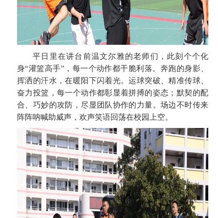
平日里在讲台前温文尔雅的老师们，此刻个个化
身“灌篮高手”，每一个动作都干脆利落。奔跑的身影、
挥洒的汗水，在暖阳下闪着光。运球突破、精准传球、
奋力投篮，每一个动作都彰显着拼搏的姿态；默契的配
合、巧妙的攻防，尽显团队协作的力量。场边不时传来
阵阵呐喊助威声，欢声笑语回荡在校园上空。