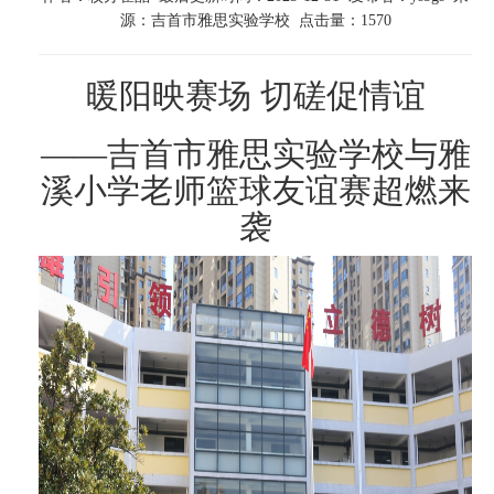
源：吉首市雅思实验学校 点击量：1570
暖阳映赛场 切磋促情谊
——吉首市雅思实验学校与雅
溪小学老师篮球友谊赛超燃来
袭