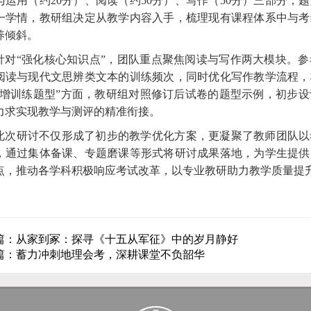
与运用（约20分）、阅读（约50分）、写作（50分）三部分
一学情，教研组决定从教学内容入手，梳理现有课程体系中与考
养倾斜。
针对“强化核心知识点”，团队重点聚焦阅读与写作两大模块。
阅读与现代文思辨类文本的训练频次，同时优化写作教学流程，
新增训练题型”方面，教研组对照修订后试卷的题型示例，初步
力求实现教学与测评的精准衔接。
此次研讨不仅形成了初步的教学优化方案，更凝聚了教师团队以
，通过集体备课、专题磨课等形式将研讨成果落地，为学生提供
点，推动各学科积极响应考试改革，以专业教研助力教学质量提
篇：从家到冢：探寻《十五从军征》中的岁月静好
篇：蓄力冲刺地理会考，深耕课堂不负韶华